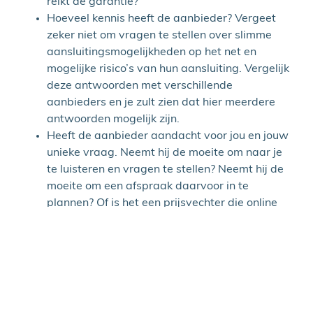
reikt de garantie?
Hoeveel kennis heeft de aanbieder? Vergeet
zeker niet om vragen te stellen over slimme
aansluitingsmogelijkheden op het net en
mogelijke risico’s van hun aansluiting. Vergelijk
deze antwoorden met verschillende
aanbieders en je zult zien dat hier meerdere
antwoorden mogelijk zijn.
Heeft de aanbieder aandacht voor jou en jouw
unieke vraag. Neemt hij de moeite om naar je
te luisteren en vragen te stellen? Neemt hij de
moeite om een afspraak daarvoor in te
plannen? Of is het een prijsvechter die online
offertes maakt en eigenlijk geen interesse heeft
in jouw unieke vraag?
Welke ervaring heeft de aanbieder? Kijk naar
referenties van uitgevoerde projecten.
Ga voor kwaliteit. Ergernis over slechte
kwaliteit duurt langer dan de vreugde van een