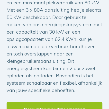
en een maximaal piekverbruik van 80 kW.
Ontdek hoe we het doen
Met een 3 x 80A aansluiting heb je slechts
50 kW beschikbaar. Door gebruik te
maken van ons energieopslagsysteem met
3.
Meer energiezekerheid en grip
een capaciteit van 30 kW en een
op jouw energierekening dankzij
opslagcapaciteit van 62,4 kWh, kun je
jouw maximale piekverbruik handhaven
verduurzaming
en toch overstappen naar een
Energiezekerheid is cruciaal voor elk bedrijf,
kleingebruikersaansluiting. Dit
aangewakkerd door verduurzaming en klant
energiesysteem kan binnen 2 uur zowel
verwachtingen voor milieubewust ondernemen.
opladen als ontladen. Bovendien is het
Ontdek hoe we het doen
systeem schaalbaar en flexibel, afhankelijk
van jouw specifieke behoeften.
Meer weten over deze oplossing