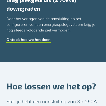
downgraden
Door het verlagen van de aansluiting en het
configureren van een energieopslagsysteem krijg je
nog steeds voldoende piekvermogen.
Ontdek hoe we het doen
2.
Aansluiting boosten: meer
vermogen met een kleingebruiker
aansluiting
Hoe lossen we het op?
Met energieopslagsysteem van OTG.energy kunnen
we je bestaande aansluiting versterken naar het
Stel, je hebt een aansluiting van 3 x 250A
benodigde vermogen.