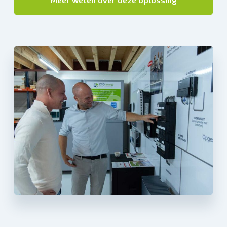
1. Grootgebruiker
aansluiting met laag
piekgebruik (± 70kW)
downgraden
Wij kunnen bedrijven met een
grootgebruikersaansluiting die echter een
laag piekverbruik hebben, ondersteunen
door de aansluiting te downgraden naar
een kleingebruikersaansluiting van 3 x
80A. We stellen het