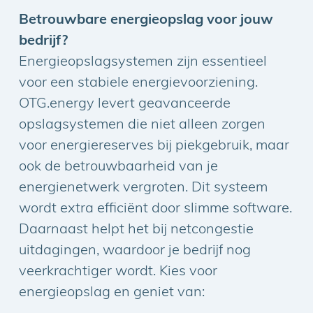
SamenStromen bieden we een
Betrouwbare energieopslag voor jouw
totaaloplossing voor solar-groendaken.
bedrijf?
Door groene daken te combineren met
Energieopslagsystemen zijn essentieel
verticale zonnepanelen wordt niet alleen
voor een stabiele energievoorziening.
hernieuwbare energie opgewekt, maar ook
OTG.energy levert geavanceerde
de natuurlijke omgeving bevorderd. Dit
opslagsystemen die niet alleen zorgen
resulteert in verlengde opwekduur, minder
voor energiereserves bij piekgebruik, maar
belasting op het net, eenvoudig onderhoud
ook de betrouwbaarheid van je
en lagere CO2-uitstoot. Verduurzamen met
energienetwerk vergroten. Dit systeem
verticale zonnecellen levert jouw
wordt extra efficiënt door slimme software.
organisatie op:
Daarnaast helpt het bij netcongestie
uitdagingen, waardoor je bedrijf nog
Minder piekbelasting, dus minder
veerkrachtiger wordt. Kies voor
netcongestie
energieopslag en geniet van:
Meer opwek in voorjaar en najaar