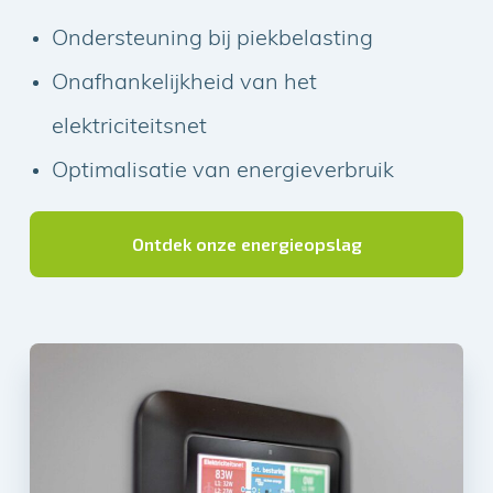
Ondersteuning bij piekbelasting
Extra lage CO2-uitstoot
Onafhankelijkheid van het
Financiële voordelen en subsidies
elektriciteitsnet
Ontdek onze verticale zonnecellen
Optimalisatie van energieverbruik
Ontdek onze energieopslag