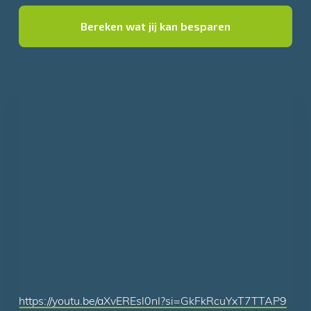
Bereken wat jij kan besparen
https://youtu.be/aXvEREsl0nI?si=GkFkRcuYxT7TTAP9