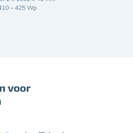
410 – 425 Wp
n voor
n