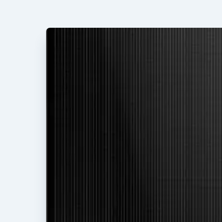
Afmeting: 1872 x 1032 x 40 mm
Vermogen: 420 – 440 Wp