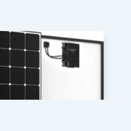
cificaties:
1812 x 1046 x 40 mm
415 – 430 Wp