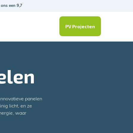
 ons een 9,7
PV Projecten
elen
nnovatieve panelen
nig licht, en ze
nergie, waar