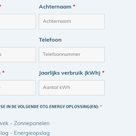
*
Achternaam
*
Telefoon
e
*
Jaarlijks verbruik (kWh)
*
SSE IN DE VOLGENDE OTG.ENERGY OPLOSSING(EN): *
ek - Zonnepanelen
lag - Energieopslag