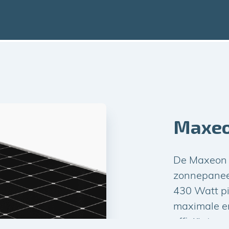
Maxeo
De Maxeon 
zonnepanee
430 Watt pi
maximale en
efficiënte 