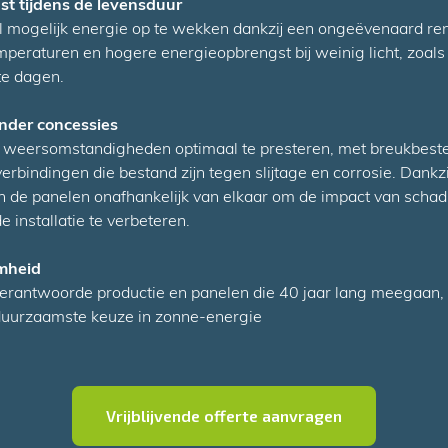
t tijdens de levensduur
 mogelijk energie op te wekken dankzij een ongeëvenaard re
emperaturen en hogere energieopbrengst bij weinig licht, zoals 
te dagen.
nder concessies
 weersomstandigheden optimaal te presteren, met breukbeste
erbindingen die bestand zijn tegen slijtage en corrosie. Dank
n de panelen onafhankelijk van elkaar om de impact van scha
e installatie te verbeteren.
mheid
verantwoorde productie en panelen die 40 jaar lang meegaa
uurzaamste keuze in zonne-energie
Vrijblijvende offerte aanvragen