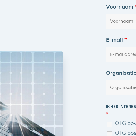
Voornaam
E-mail
*
Organisati
IK HEB INTERE
*
OTG opw
OTG ops