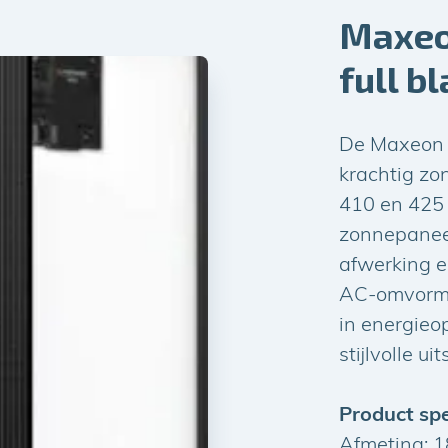
Maxeo
full b
De Maxeon 6
krachtig z
410 en 425 
zonnepaneel
afwerking e
AC-omvormer.
in energieo
stijlvolle uit
Product spe
Afmeting: 