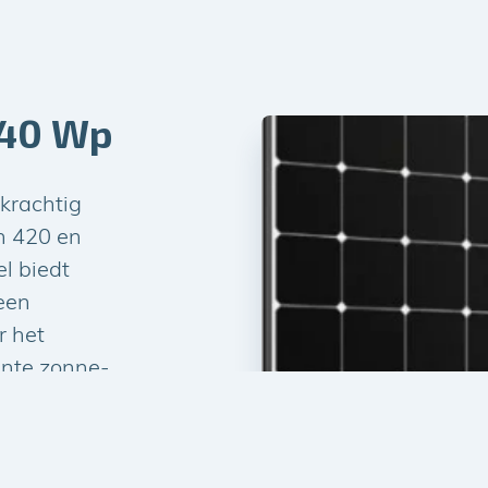
Product spe
Afmeting: 
Vermogen: 
440 Wp
krachtig
n 420 en
l biedt
een
r het
iënte zonne-