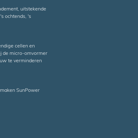
ndement, uitstekende
's ochtends, 's
ndige cellen en
zij de micro-omvormer
duw te verminderen
n, maken SunPower